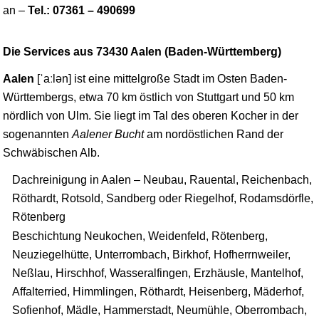
an –
Tel.: 07361 – 490699
Die Services aus 73430 Aalen (Baden-Württemberg)
Aalen
[
ˈaːlən
] ist eine mittelgroße Stadt im Osten Baden-
Württembergs, etwa 70 km östlich von
Stuttgart
und 50 km
nördlich von
Ulm
. Sie liegt im Tal des oberen Kocher in der
sogenannten
Aalener Bucht
am nordöstlichen Rand der
Schwäbischen Alb.
Dachreinigung in Aalen – Neubau, Rauental, Reichenbach,
Röthardt, Rotsold, Sandberg oder Riegelhof, Rodamsdörfle,
Rötenberg
Beschichtung Neukochen, Weidenfeld, Rötenberg,
Neuziegelhütte, Unterrombach, Birkhof, Hofherrnweiler,
Neßlau, Hirschhof, Wasseralfingen, Erzhäusle, Mantelhof,
Affalterried, Himmlingen, Röthardt, Heisenberg, Mäderhof,
Sofienhof, Mädle, Hammerstadt, Neumühle, Oberrombach,