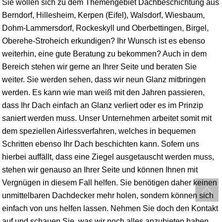
Sie wollen sich zu dem Themengebiet Dachbeschichtung aus
Berndorf, Hillesheim, Kerpen (Eifel), Walsdorf, Wiesbaum,
Dohm-Lammersdorf, Rockeskyll und Oberbettingen, Birgel,
Oberehe-Stroheich erkundigen? Ihr Wunsch ist es ebenso
weiterhin, eine gute Beratung zu bekommen? Auch in dem
Bereich stehen wir gerne an Ihrer Seite und beraten Sie
weiter. Sie werden sehen, dass wir neun Glanz mitbringen
werden. Es kann wie man weiß mit den Jahren passieren,
dass Ihr Dach einfach an Glanz verliert oder es im Prinzip
saniert werden muss. Unser Unternehmen arbeitet somit mit
dem speziellen Airlessverfahren, welches in bequemen
Schritten ebenso Ihr Dach beschichten kann. Sofern uns
hierbei auffällt, dass eine Ziegel ausgetauscht werden muss,
stehen wir genauso an Ihrer Seite und können Ihnen mit
Vergnügen in diesem Fall helfen. Sie benötigen daher keinen
unmittelbaren Dachdecker mehr holen, sondern können sich
einfach von uns helfen lassen. Nehmen Sie doch den Kontakt
auf und schauen Sie, was wir noch alles anzubieten haben.