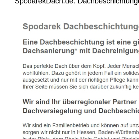
SpodarekDach.de: Dachbeschichtunge