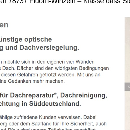
n 78737 Fluorn-Winzeln – Klasse dass Si