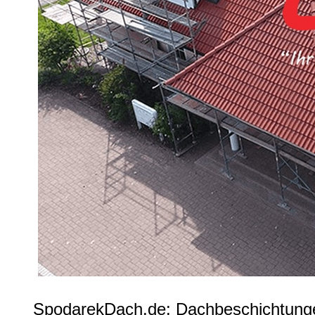
SpodarekDach.de: Dachbeschichtunge