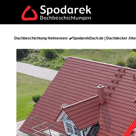
Dachbeschichtung Helmenzen: ✔️SpodarekDach.de | Dachdecker Alter