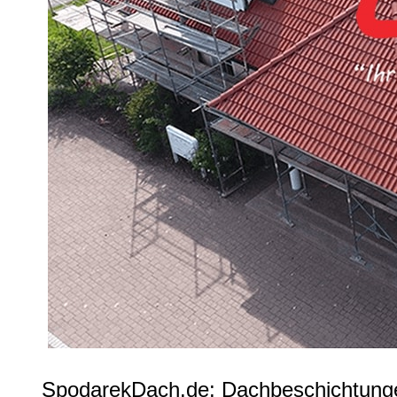
SpodarekDach.de: Dachbeschichtunge