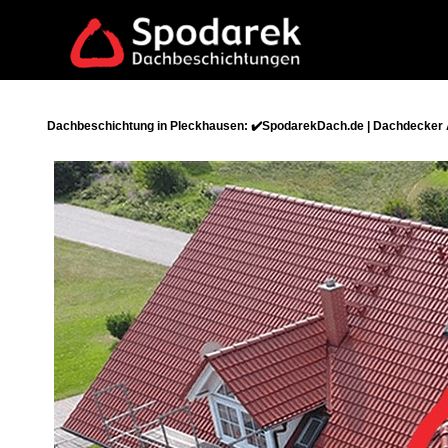
Dachbeschichtung in Pleckhausen: ✔️SpodarekDach.de | Dachdecker A