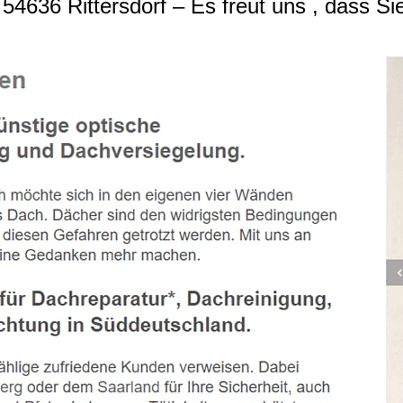
4636 Rittersdorf – Es freut uns , dass Si